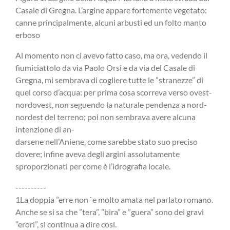
Casale di Gregna. L’argine appare fortemente vegetato:
canne principalmente, alcuni arbusti ed un folto manto
erboso
Al momento non ci avevo fatto caso, ma ora, vedendo il
fiumiciattolo da via Paolo Orsi e da via del Casale di
Gregna, mi sembrava di cogliere tutte le ”stranezze” di
quel corso d’acqua: per prima cosa scorreva verso ovest-
nordovest, non seguendo la naturale pendenza a nord-
nordest del terreno; poi non sembrava avere alcuna
intenzione di an-
darsene nell’Aniene, come sarebbe stato suo preciso
dovere; infine aveva degli argini assolutamente
sproporzionati per come è l’idrografia locale.
----------
1La doppia ”erre non `e molto amata nel parlato romano.
Anche se si sa che ”tera”, ”bira” e ”guera” sono dei gravi
”erori”, si continua a dire così.