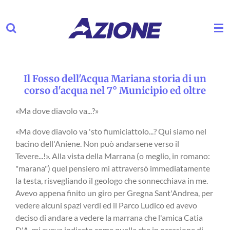
Vai
al
contenuto
principale
Il Fosso dell'Acqua Mariana storia di un
corso d'acqua nel 7° Municipio ed oltre
«Ma dove diavolo va...?»
«Ma dove diavolo va 'sto fiumiciattolo...? Qui siamo nel
bacino dell'Aniene. Non può andarsene verso il
Tevere...!». Alla vista della Marrana (o meglio, in romano:
"marana") quel pensiero mi attraversò immediatamente
la testa, risvegliando il geologo che sonnecchiava in me.
Avevo appena finito un giro per Gregna Sant'Andrea, per
vedere alcuni spazi verdi ed il Parco Ludico ed avevo
deciso di andare a vedere la marrana che l'amica Catia
D'A. mi aveva indicato come quella che in occasione di