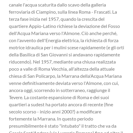
canale l'acqua scaturita dallo scavo della galleria
ferroviaria di Ciampino, sulla linea Roma - Frascati. La
terza fase inizia nel 1957, quando la crescita del
quartiere Appio-Latino richiese la deviazione del Fosso
dell'Acqua Mariana verso l'Almone. Ciò anche perché,
con l'avvento dell'Energia elettrica, la richiesta di forza
motrice idraulica per i mulini scese rapidamente (e gli orti
della Basilica di San Giovanni si andavano rapidamente
riducendo). Nel 1957, mediante una chiusa realizzata
poco a valle di Roma Vecchia, all'altezza della attuale
chiesa di San Policarpo, la Marrana della'Acqua Mariana
venne definitivamente deviata verso l'Almone, con cui,
ancora oggi, scorrendo in sotterraneo, raggiunge il
Tevere. La costante espansione di Roma e dei suoi
quartieri a sudest ha portato ancora di recente (fine
secolo scorso - inizio anni 2000?) a modificare
fortemente la Marrana. In questo periodo
presumibilmente è stato "intubato" il tratto che va da
Casale Sant'Andrea (via Lucrezia Romana) fino ad oltre il