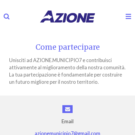
Vai
al
contenuto
principale
Come partecipare
Unisciti ad AZIONE.MUNICIPIO7 e contribuisci
attivamente al miglioramento della nostra comunità.
La tua partecipazione è fondamentale per costruire
un futuro migliore per il nostro territorio.
Email
azionemunicipio7@gmail.com