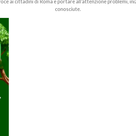
voce
ai
cittadini
di
Roma
e
portare
all’attenzione
problemi,
ini
conosciute.