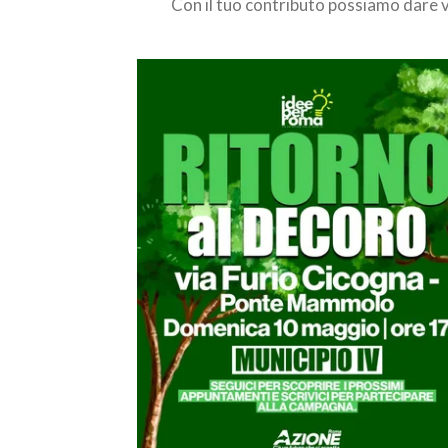
Con
il
tuo
contributo
possiamo
dare