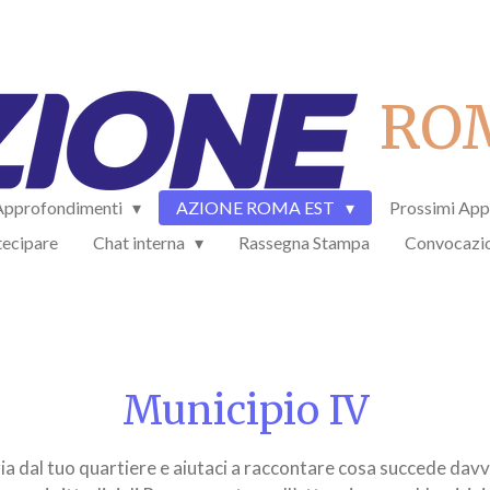
RO
Approfondimenti
AZIONE ROMA EST
Prossimi App
ecipare
Chat interna
Rassegna Stampa
Convocazi
Municipio IV
zia
dal
tuo
quartiere
e
aiutaci
a
raccontare
cosa
succede
dav