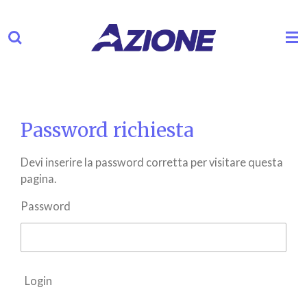
Vai
al
contenuto
principale
Password richiesta
Devi inserire la password corretta per visitare questa
pagina.
Password
Login