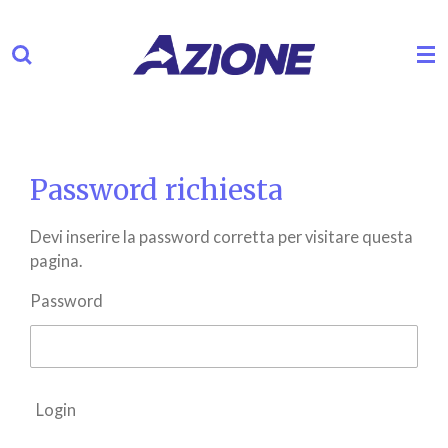
Vai
al
contenuto
principale
Password richiesta
Devi inserire la password corretta per visitare questa
pagina.
Password
Login