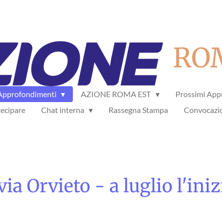
RO
Approfondimenti
AZIONE ROMA EST
Prossimi App
ecipare
Chat interna
Rassegna Stampa
Convocazi
ia Orvieto - a luglio l'iniz