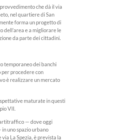
 provvedimento che dà il via
eto, nel quartiere di San
lmente forma un progetto di
o dell’area e a migliorare le
zione da parte dei cittadini.
nto temporaneo dei banchi
o per procedere con
tivo è realizzare un mercato
spettative maturate in questi
pio VII.
artitraffico — dove oggi
— in uno spazio urbano
e via La Spezia, è prevista la