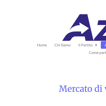
Vai
al
contenuto
principale
Home
Chi Siamo
Il Partito
Come part
Mercato di v